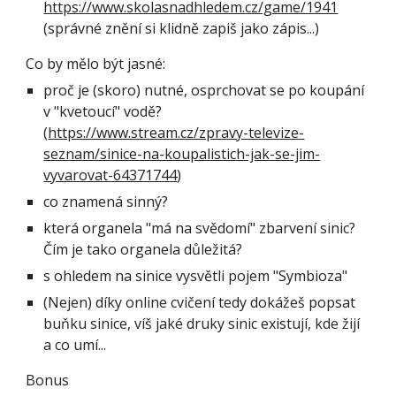
https://www.skolasnadhledem.cz/game/1941
(správné znění si klidně zapiš jako zápis...)
Co by mělo být jasné:
proč je (skoro) nutné, osprchovat se po koupání 
v "kvetoucí" vodě? 
(
https://www.stream.cz/zpravy-televize-
seznam/sinice-na-koupalistich-jak-se-jim-
vyvarovat-64371744
)
co znamená sinný? 
která organela "má na svědomí" zbarvení sinic? 
Čím je tako organela důležitá?
s ohledem na sinice vysvětli pojem "Symbioza"
(Nejen) díky online cvičení tedy dokážeš popsat 
buňku sinice, víš jaké druky sinic existují, kde žijí 
a co umí...
Bonus