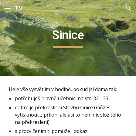
TV
Skip to main content
Skip to navigation
Sinice
Hele vše vysvětlím v hodině, pokud jsi doma tak:
potřebuješ hlavně učebnici na str. 32 - 33
dobré je překreslit si Stavbu sinice (můžeš 
vytisknout z příloh, ale asi to není nic složitého 
na překreslení)
s procvičením ti pomůže i odkaz: 