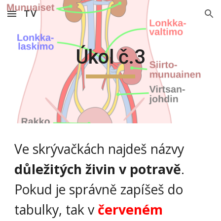
TV
Skip to main content
Skip to navigation
Úkol č.3
Ve skrývačkách najdeš názvy 
důležitých živin v potravě
. 
Pokud je správně zapíšeš do 
tabulky, tak v 
červeném 